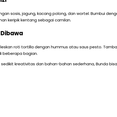
an sosis, jagung, kacang polong, dan wortel. Bumbui denga
n keripik kentang sebagai camilan.
h Dibawa
is. Oleskan roti tortilla dengan hummus atau saus pesto. Tamb
di beberapa bagian.
sedikit kreativitas dan bahan-bahan sederhana, Bunda bisa 