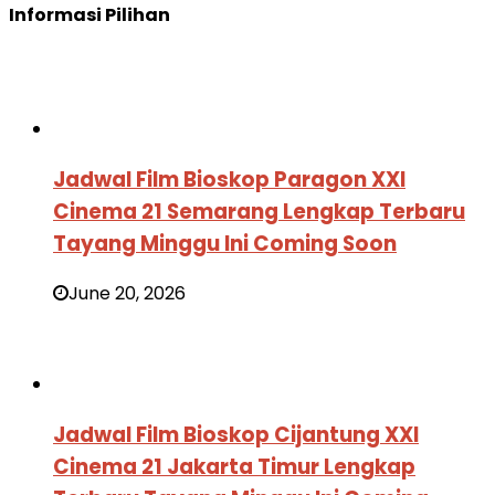
Informasi Pilihan
Jadwal Film Bioskop Paragon XXI
Cinema 21 Semarang Lengkap Terbaru
Tayang Minggu Ini Coming Soon
June 20, 2026
Jadwal Film Bioskop Cijantung XXI
Cinema 21 Jakarta Timur Lengkap