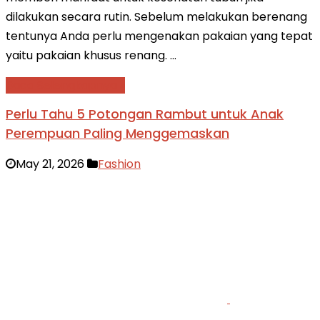
dilakukan secara rutin. Sebelum melakukan berenang
tentunya Anda perlu mengenakan pakaian yang tepat
yaitu pakaian khusus renang. …
Baca Selengkapnya »
Perlu Tahu 5 Potongan Rambut untuk Anak
Perempuan Paling Menggemaskan
May 21, 2026
Fashion