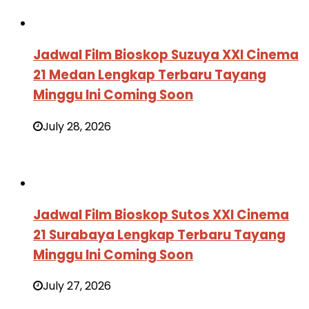
Jadwal Film Bioskop Suzuya XXI Cinema
21 Medan Lengkap Terbaru Tayang
Minggu Ini Coming Soon
July 28, 2026
Jadwal Film Bioskop Sutos XXI Cinema
21 Surabaya Lengkap Terbaru Tayang
Minggu Ini Coming Soon
July 27, 2026