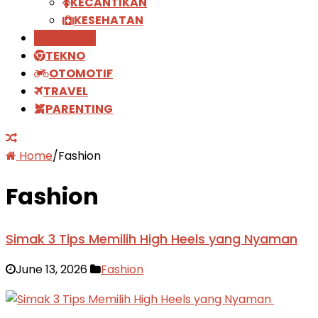
KECANTIKAN
KESEHATAN
FASHION
TEKNO
OTOMOTIF
TRAVEL
PARENTING
Home
/
Fashion
Fashion
Simak 3 Tips Memilih High Heels yang Nyaman
June 13, 2026
Fashion