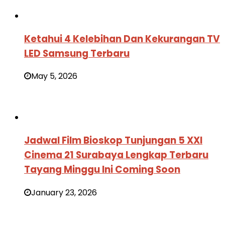
Ketahui 4 Kelebihan Dan Kekurangan TV
LED Samsung Terbaru
May 5, 2026
Jadwal Film Bioskop Tunjungan 5 XXI
Cinema 21 Surabaya Lengkap Terbaru
Tayang Minggu Ini Coming Soon
January 23, 2026