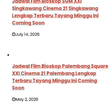
Jadwal Film Bioskop SGM XXI
Singkawang Cinema 21 Singkawang
Lengkap Terbaru Tayang Minggu Ini
Coming Soon
July 14, 2026
Jadwal Film Bioskop Palembang Square
XXI Cinema 21 Palembang Lengkap
Terbaru Tayang Minggu Ini Coming
Soon
May 2, 2026