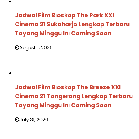
Jadwal Film Bioskop The Park XXI
Cinema 21 Sukoharjo Lengkap Terbaru
Tayang Minggu Ini Coming Soon
August 1, 2026
Jadwal Film Bioskop The Breeze XXI
Cinema 21 Tangerang Lengkap Terbaru
Tayang Minggu Ini Coming Soon
July 31, 2026