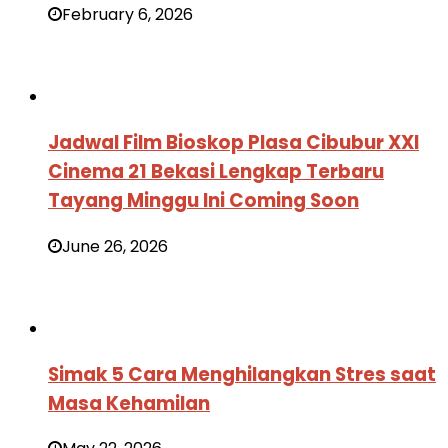
February 6, 2026
Jadwal Film Bioskop Plasa Cibubur XXI
Cinema 21 Bekasi Lengkap Terbaru
Tayang Minggu Ini Coming Soon
June 26, 2026
Simak 5 Cara Menghilangkan Stres saat
Masa Kehamilan