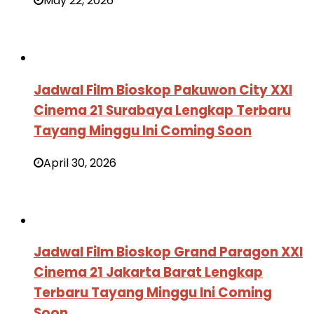
May 22, 2026
Jadwal Film Bioskop Pakuwon City XXI
Cinema 21 Surabaya Lengkap Terbaru
Tayang Minggu Ini Coming Soon
April 30, 2026
Jadwal Film Bioskop Grand Paragon XXI
Cinema 21 Jakarta Barat Lengkap
Terbaru Tayang Minggu Ini Coming
Soon