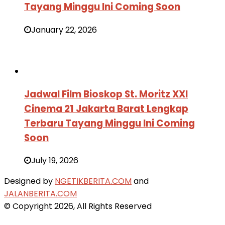
Tayang Minggu Ini Coming Soon
January 22, 2026
Jadwal Film Bioskop St. Moritz XXI
Cinema 21 Jakarta Barat Lengkap
Terbaru Tayang Minggu Ini Coming
Soon
July 19, 2026
Designed by
NGETIKBERITA.COM
and
JALANBERITA.COM
© Copyright 2026, All Rights Reserved