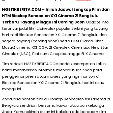
NGETIKBERITA.COM
–
Inilah Jadwal Lengkap Film dan
HTM Bioskop Bencoolen XXI Cinema 21 Bengkulu
Terbaru Tayang Minggu Ini Coming Soon
. Update info
teranyar judul film 21cineplex populer terkini yang tayang
hari ini di Bioskop Bencoolen XXI Cinema 21 Bengkulu dan
segera tayang (coming soon) serta HTM (Harga Tiket
Masuk) cinema XXI, CGV, 21 Cineplex, Cinemaxx, New Star
Cineplex (NSC), Platinum Cineplex, hingga FLIX Cinema.
Tim redaksi NGETIKBERITA.COM pada kesempatan kali ini
bakal memberikan informasi menarik buat Anda para
penggemar pilem atau movies yang ingin nonton di
Bioskop Bencoolen XXI Cinema 21 Bengkulu hari ini atau
minggu ini.
Anda bisa nonton film di Bioskop Bencoolen XXI Cinema 21
Bengkulu sendirian, bersama kawan atau pun keluarga
Anda. Kemungkinan bulan ini bakalan ada beragam film