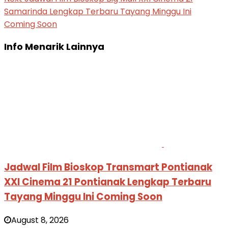
Samarinda Lengkap Terbaru Tayang Minggu Ini
Coming Soon
Info Menarik Lainnya
Jadwal Film Bioskop Transmart Pontianak
XXI Cinema 21 Pontianak Lengkap Terbaru
Tayang Minggu Ini Coming Soon
August 8, 2026