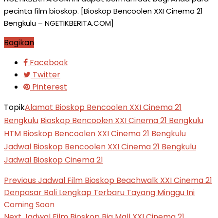
pecinta film bioskop. [Bioskop Bencoolen XXI Cinema 21
Bengkulu – NGETIKBERITA.COM]
Bagikan
Facebook
Twitter
Pinterest
Topik
Alamat Bioskop Bencoolen XXI Cinema 21
Bengkulu
Bioskop Bencoolen XXI Cinema 21 Bengkulu
HTM Bioskop Bencoolen XXI Cinema 21 Bengkulu
Jadwal Bioskop Bencoolen XXI Cinema 21 Bengkulu
Jadwal Bioskop Cinema 21
Previous
Jadwal Film Bioskop Beachwalk XXI Cinema 21
Denpasar Bali Lengkap Terbaru Tayang Minggu Ini
Coming Soon
Next
Jadwal Film Bioskop Big Mall XXI Cinema 21