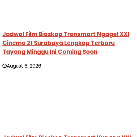
Jadwal Film Bioskop Transmart Ngagel XXI
Cinema 21 Surabaya Lengkap Terbaru
Tayang Minggu Ini Coming Soon
August 6, 2026