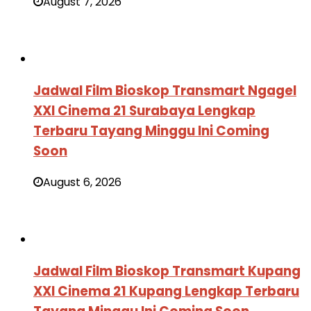
August 7, 2026
Jadwal Film Bioskop Transmart Ngagel
XXI Cinema 21 Surabaya Lengkap
Terbaru Tayang Minggu Ini Coming
Soon
August 6, 2026
Jadwal Film Bioskop Transmart Kupang
XXI Cinema 21 Kupang Lengkap Terbaru