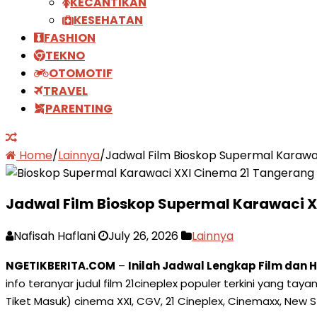
KECANTIKAN
KESEHATAN
FASHION
TEKNO
OTOMOTIF
TRAVEL
PARENTING
Home
/
Lainnya
/
Jadwal Film Bioskop Supermal Karawa
Jadwal Film Bioskop Supermal Karawaci 
Nafisah Haflani
July 26, 2026
Lainnya
NGETIKBERITA.COM
–
Inilah Jadwal Lengkap Film dan
info teranyar judul film 21cineplex populer terkini yang t
Tiket Masuk) cinema XXI, CGV, 21 Cineplex, Cinemaxx, New S