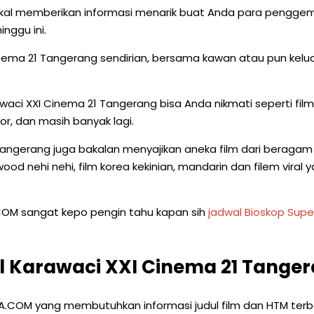
akal memberikan informasi menarik buat Anda para penggema
nggu ini.
Cinema 21 Tangerang sendirian, bersama kawan atau pun kel
aci XXI Cinema 21 Tangerang bisa Anda nikmati seperti film 
ror, dan masih banyak lagi.
 Tangerang juga bakalan menyajikan aneka film dari beragam n
lywood nehi nehi, film korea kekinian, mandarin dan filem vira
.COM sangat kepo pengin tahu kapan sih
jadwal Bioskop Sup
 Karawaci XXI Cinema 21 Tange
ITA.COM yang membutuhkan informasi judul film dan HTM ter