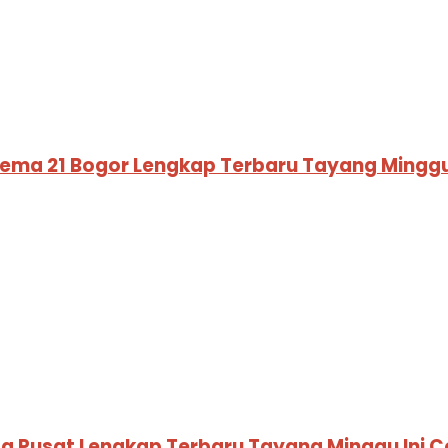
nema 21 Bogor Lengkap Terbaru Tayang Minggu
rta Pusat Lengkap Terbaru Tayang Minggu Ini 