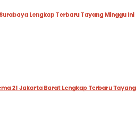
1 Surabaya Lengkap Terbaru Tayang Minggu In
ema 21 Jakarta Barat Lengkap Terbaru Tayang