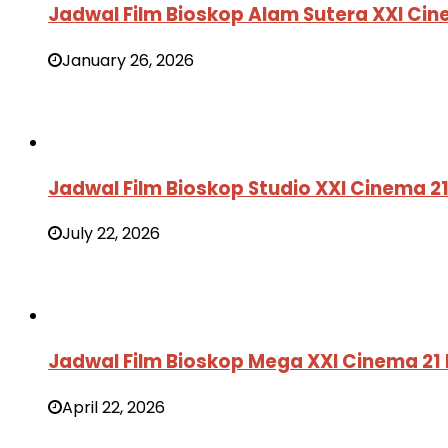
Jadwal Film Bioskop Alam Sutera XXI Ci
January 26, 2026
Jadwal Film Bioskop Studio XXI Cinema 
July 22, 2026
Jadwal Film Bioskop Mega XXI Cinema 21
April 22, 2026