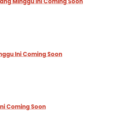
yang Minggu Ini Coming Soon
nggu Ini Coming Soon
Ini Coming Soon