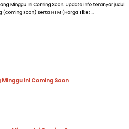
ng Minggu Ini Coming Soon. Update info teranyar judul
ang (coming soon) serta HTM (Harga Tiket …
 Minggu Ini Coming Soon