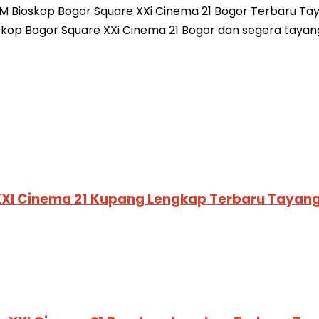
 Bioskop Bogor Square XXi Cinema 21 Bogor Terbaru Taya
 Bioskop Bogor Square XXi Cinema 21 Bogor dan segera tay
XXI Cinema 21 Kupang Lengkap Terbaru Tayang