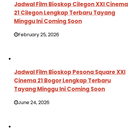
Jadwal Film Bioskop Cilegon XXI Cinema
21 Cilegon Lengkap Terbaru Tayang
Minggu Ini Coming Soon
February 25, 2026
Jadwal Film Bioskop Pesona Square XXI
Cinema 21 Bogor Lengkap Terbaru
Tayang Minggu Ini Coming Soon
June 24, 2026