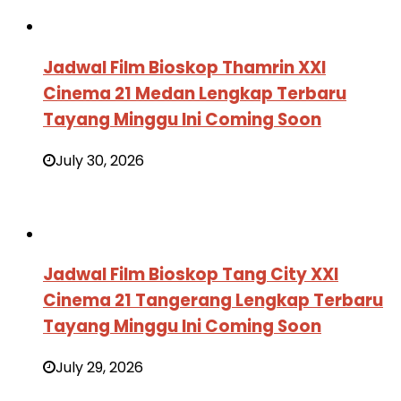
Jadwal Film Bioskop Thamrin XXI
Cinema 21 Medan Lengkap Terbaru
Tayang Minggu Ini Coming Soon
July 30, 2026
Jadwal Film Bioskop Tang City XXI
Cinema 21 Tangerang Lengkap Terbaru
Tayang Minggu Ini Coming Soon
July 29, 2026