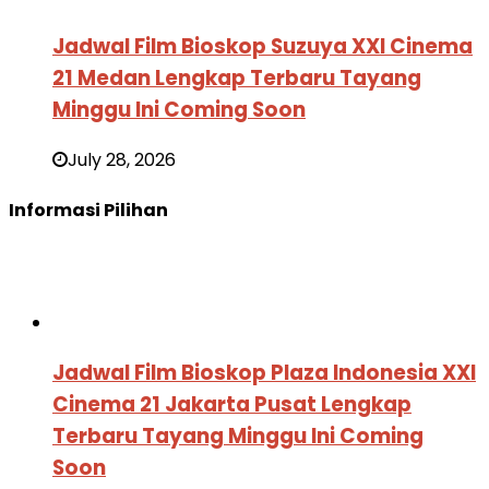
Jadwal Film Bioskop Suzuya XXI Cinema
21 Medan Lengkap Terbaru Tayang
Minggu Ini Coming Soon
July 28, 2026
Informasi Pilihan
Jadwal Film Bioskop Plaza Indonesia XXI
Cinema 21 Jakarta Pusat Lengkap
Terbaru Tayang Minggu Ini Coming
Soon