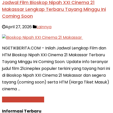
Jadwal Film Bioskop Nipah XXI Cinema 21
Makassar Lengkap Terbaru Tayang Minggu Ini
Coming Soon
April 27, 2026
Lainnya
NGETIKBERITA.COM – Inilah Jadwal Lengkap Film dan
HTM Bioskop Nipah XXI Cinema 21 Makassar Terbaru
Tayang Minggu Ini Coming Soon. Update info teranyar
judul film 21cineplex populer terkini yang tayang hari ini
di Bioskop Nipah XXI Cinema 21 Makassar dan segera
tayang (coming soon) serta HTM (Harga Tiket Masuk)
cinema …
Baca Selengkapnya »
Informasi Terbaru