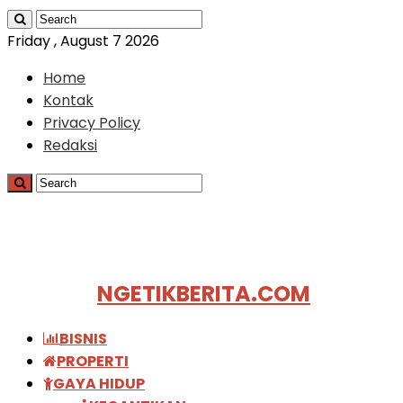
Friday , August 7 2026
Home
Kontak
Privacy Policy
Redaksi
NGETIKBERITA.COM
BISNIS
PROPERTI
GAYA HIDUP