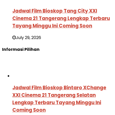
Jadwal Film Bioskop Tang City XXI
Cinema 21 Tangerang Lengkap Terbaru
Tayang Minggu Ini Coming Soon
July 29, 2026
Informasi Pilihan
Jadwal Film Bioskop Bintaro XChange
XXI Cinema 21 Tangerang Selatan
Lengkap Terbaru Tayang Minggu Ini
Coming Soon