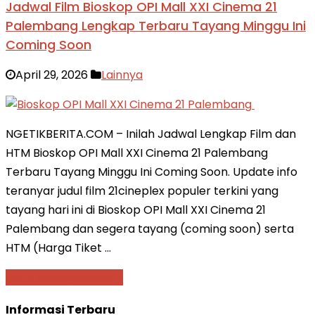
Jadwal Film Bioskop OPI Mall XXI Cinema 21
Palembang Lengkap Terbaru Tayang Minggu Ini
Coming Soon
April 29, 2026
Lainnya
NGETIKBERITA.COM – Inilah Jadwal Lengkap Film dan
HTM Bioskop OPI Mall XXI Cinema 21 Palembang
Terbaru Tayang Minggu Ini Coming Soon. Update info
teranyar judul film 21cineplex populer terkini yang
tayang hari ini di Bioskop OPI Mall XXI Cinema 21
Palembang dan segera tayang (coming soon) serta
HTM (Harga Tiket …
Baca Selengkapnya »
Informasi Terbaru