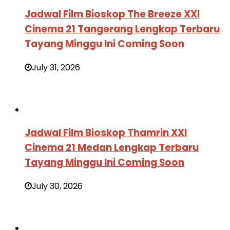
Jadwal Film Bioskop The Breeze XXI
Cinema 21 Tangerang Lengkap Terbaru
Tayang Minggu Ini Coming Soon
July 31, 2026
Jadwal Film Bioskop Thamrin XXI
Cinema 21 Medan Lengkap Terbaru
Tayang Minggu Ini Coming Soon
July 30, 2026