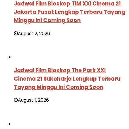
Jadwal Film Bioskop TIM XXI Cinema 21
Jakarta Pusat Lengkap Terbaru Tayang
Minggu Ini Coming Soon
August 2, 2026
Jadwal Film Bioskop The Park XXI
Cinema 21 Sukoharjo Lengkap Terbaru
Tayang Minggu Ini Coming Soon
August 1, 2026