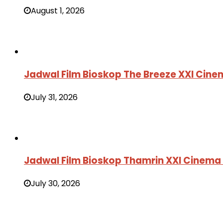
August 1, 2026
Jadwal Film Bioskop The Breeze XXI Cin
July 31, 2026
Jadwal Film Bioskop Thamrin XXI Cinema
July 30, 2026