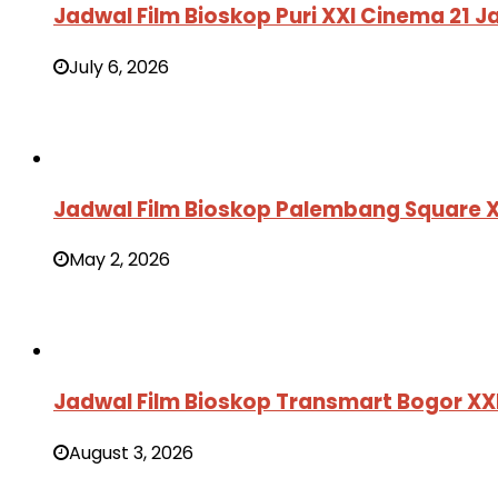
Jadwal Film Bioskop Puri XXI Cinema 21 
July 6, 2026
Jadwal Film Bioskop Palembang Square 
May 2, 2026
Jadwal Film Bioskop Transmart Bogor XX
August 3, 2026