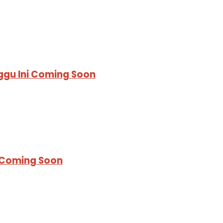
ggu Ini Coming Soon
i Coming Soon