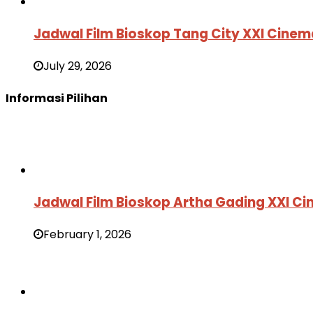
Jadwal Film Bioskop Tang City XXI Cine
July 29, 2026
Informasi Pilihan
Jadwal Film Bioskop Artha Gading XXI C
February 1, 2026