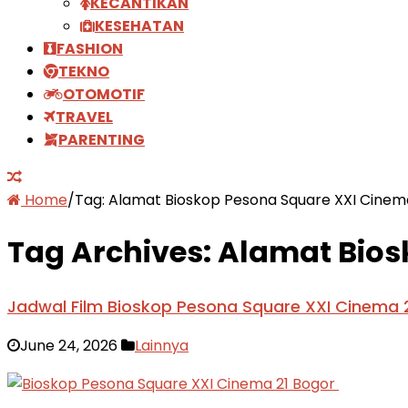
KECANTIKAN
KESEHATAN
FASHION
TEKNO
OTOMOTIF
TRAVEL
PARENTING
Home
/
Tag:
Alamat Bioskop Pesona Square XXI Cinem
Tag Archives:
Alamat Bios
Jadwal Film Bioskop Pesona Square XXI Cinema 
June 24, 2026
Lainnya