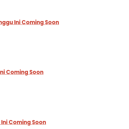
nggu Ini Coming Soon
Ini Coming Soon
 Ini Coming Soon