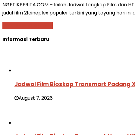
NGETIKBERITA.COM – Inilah Jadwal Lengkap Film dan HT
judul film 21cineplex populer terkini yang tayang hari 
Baca Selengkapnya »
Informasi Terbaru
Jadwal Film Bioskop Transmart Padang 
August 7, 2026