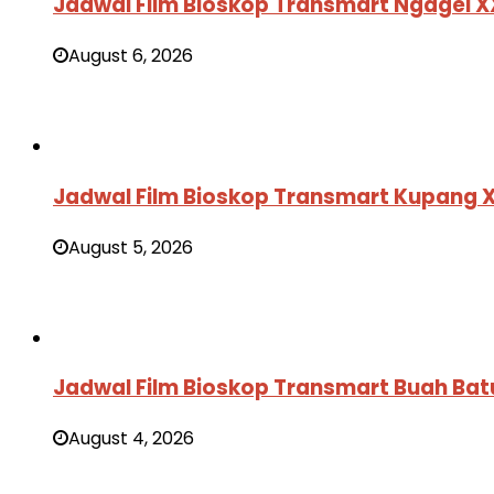
Jadwal Film Bioskop Transmart Ngagel X
August 6, 2026
Jadwal Film Bioskop Transmart Kupang 
August 5, 2026
Jadwal Film Bioskop Transmart Buah Bat
August 4, 2026