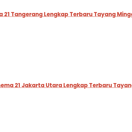
ma 21 Tangerang Lengkap Terbaru Tayang Ming
inema 21 Jakarta Utara Lengkap Terbaru Tayan