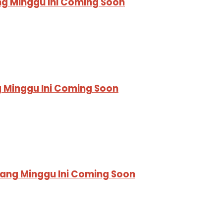
ng Minggu Ini Coming Soon
 Minggu Ini Coming Soon
yang Minggu Ini Coming Soon