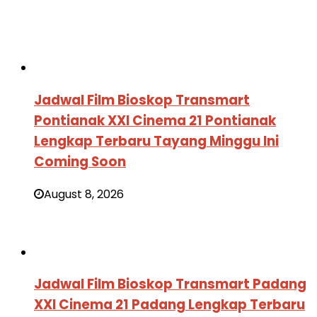
Jadwal Film Bioskop Transmart
Pontianak XXI Cinema 21 Pontianak
Lengkap Terbaru Tayang Minggu Ini
Coming Soon
August 8, 2026
Jadwal Film Bioskop Transmart Padang
XXI Cinema 21 Padang Lengkap Terbaru