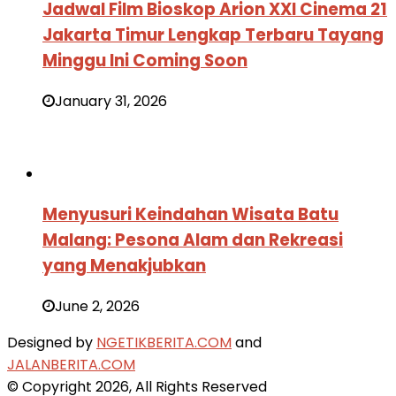
Jadwal Film Bioskop Arion XXI Cinema 21
Jakarta Timur Lengkap Terbaru Tayang
Minggu Ini Coming Soon
January 31, 2026
Menyusuri Keindahan Wisata Batu
Malang: Pesona Alam dan Rekreasi
yang Menakjubkan
June 2, 2026
Designed by
NGETIKBERITA.COM
and
JALANBERITA.COM
© Copyright 2026, All Rights Reserved