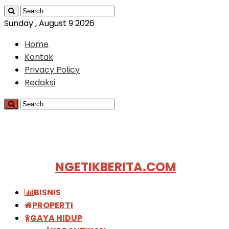
Sunday , August 9 2026
Home
Kontak
Privacy Policy
Redaksi
NGETIKBERITA.COM
BISNIS
PROPERTI
GAYA HIDUP