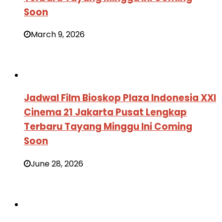
Soon
March 9, 2026
Jadwal Film Bioskop Plaza Indonesia XXI
Cinema 21 Jakarta Pusat Lengkap
Terbaru Tayang Minggu Ini Coming
Soon
June 28, 2026