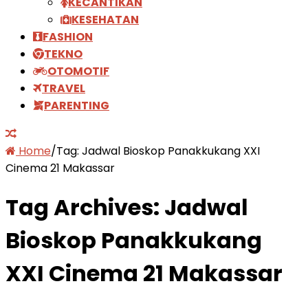
KECANTIKAN
KESEHATAN
FASHION
TEKNO
OTOMOTIF
TRAVEL
PARENTING
Home
/
Tag:
Jadwal Bioskop Panakkukang XXI
Cinema 21 Makassar
Tag Archives:
Jadwal
Bioskop Panakkukang
XXI Cinema 21 Makassar