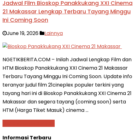
Jadwal Film Bioskop Panakkukang XXI Cinema
21 Makassar Lengkap Terbaru Tayang Minggu
Ini Coming Soon
June 19, 2026
Lainnya
NGETIKBERITA.COM – Inilah Jadwal Lengkap Film dan
HTM Bioskop Panakkukang XXI Cinema 21 Makassar
Terbaru Tayang Minggu Ini Coming Soon. Update info
teranyar judul film 21cineplex populer terkini yang
tayang hari ini di Bioskop Panakkukang XXI Cinema 21
Makassar dan segera tayang (coming soon) serta
HTM (Harga Tiket Masuk) cinema …
Baca Selengkapnya »
Informasi Terbaru