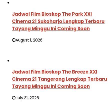
Jadwal Film Bioskop The Park XXI
Cinema 21 Sukoharjo Lengkap Terbaru
Tayang Minggu Ini Coming Soon
August 1, 2026
Jadwal Film Bioskop The Breeze XXI
Cinema 21 Tangerang Lengkap Terbaru
Tayang Minggu Ini Coming Soon
July 31, 2026