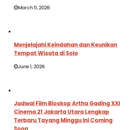
March 11, 2026
Menjelajahi Keindahan dan Keunikan
Tempat Wisata di Solo
June 1, 2026
Jadwal Film Bioskop Artha Gading XXI
Cinema 21 Jakarta Utara Lengkap
Terbaru Tayang Minggu Ini Coming
Soon