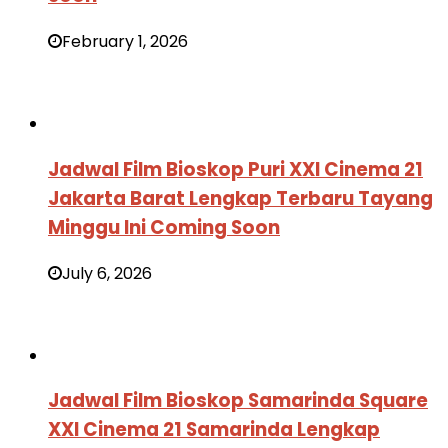
February 1, 2026
Jadwal Film Bioskop Puri XXI Cinema 21
Jakarta Barat Lengkap Terbaru Tayang
Minggu Ini Coming Soon
July 6, 2026
Jadwal Film Bioskop Samarinda Square
XXI Cinema 21 Samarinda Lengkap