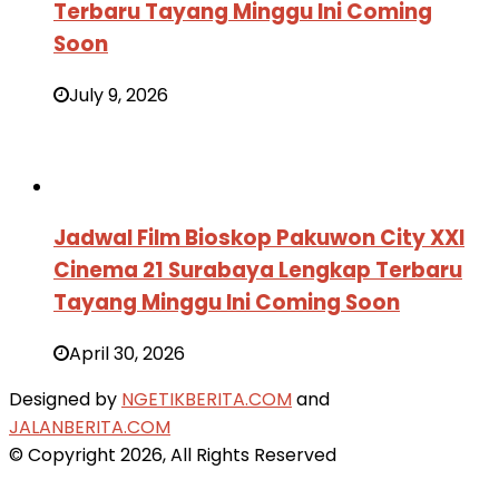
Terbaru Tayang Minggu Ini Coming
Soon
July 9, 2026
Jadwal Film Bioskop Pakuwon City XXI
Cinema 21 Surabaya Lengkap Terbaru
Tayang Minggu Ini Coming Soon
April 30, 2026
Designed by
NGETIKBERITA.COM
and
JALANBERITA.COM
© Copyright 2026, All Rights Reserved