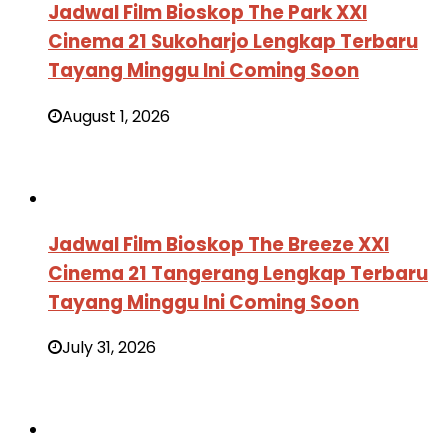
Jadwal Film Bioskop The Park XXI
Cinema 21 Sukoharjo Lengkap Terbaru
Tayang Minggu Ini Coming Soon
August 1, 2026
Jadwal Film Bioskop The Breeze XXI
Cinema 21 Tangerang Lengkap Terbaru
Tayang Minggu Ini Coming Soon
July 31, 2026