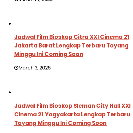
Jadwal Film Bioskop Citra XXI Cinema 21
Jakarta Barat Lengkap Terbaru Tayang
Minggu Ini Coming Soon
March 3, 2026
Jadwal Film Bioskop Sleman City Hall XXI
Cinema 21 Yogyakarta Lengkap Terbaru
Tayang Minggu Ini Coming Soon