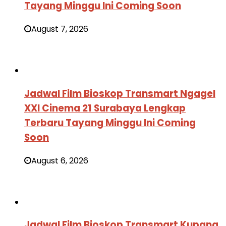
Tayang Minggu Ini Coming Soon
August 7, 2026
Jadwal Film Bioskop Transmart Ngagel
XXI Cinema 21 Surabaya Lengkap
Terbaru Tayang Minggu Ini Coming
Soon
August 6, 2026
Jadwal Film Bioskop Transmart Kupang