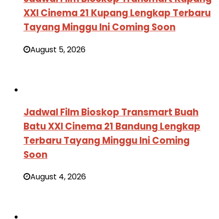
XXI Cinema 21 Kupang Lengkap Terbaru
Tayang Minggu Ini Coming Soon
August 5, 2026
Jadwal Film Bioskop Transmart Buah
Batu XXI Cinema 21 Bandung Lengkap
Terbaru Tayang Minggu Ini Coming
Soon
August 4, 2026