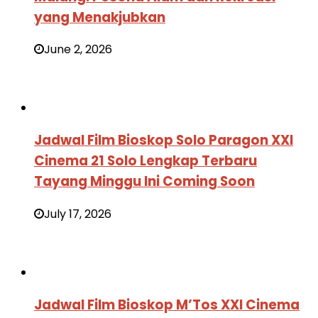
yang Menakjubkan
June 2, 2026
Jadwal Film Bioskop Solo Paragon XXI
Cinema 21 Solo Lengkap Terbaru
Tayang Minggu Ini Coming Soon
July 17, 2026
Jadwal Film Bioskop M’Tos XXI Cinema