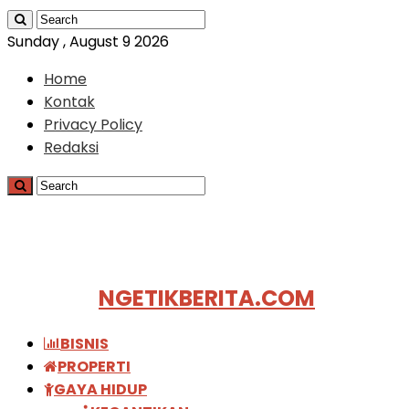
Sunday , August 9 2026
Home
Kontak
Privacy Policy
Redaksi
NGETIKBERITA.COM
BISNIS
PROPERTI
GAYA HIDUP