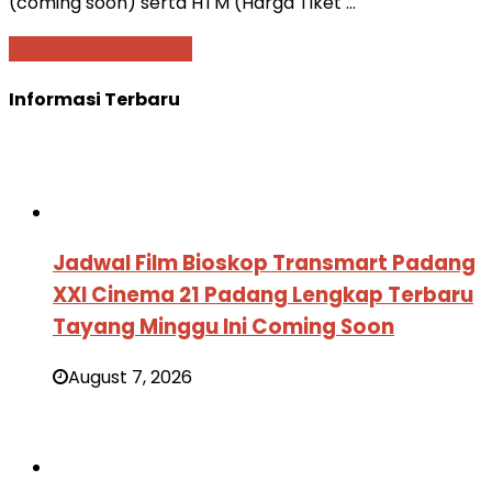
(coming soon) serta HTM (Harga Tiket …
Baca Selengkapnya »
Informasi Terbaru
Jadwal Film Bioskop Transmart Padang
XXI Cinema 21 Padang Lengkap Terbaru
Tayang Minggu Ini Coming Soon
August 7, 2026