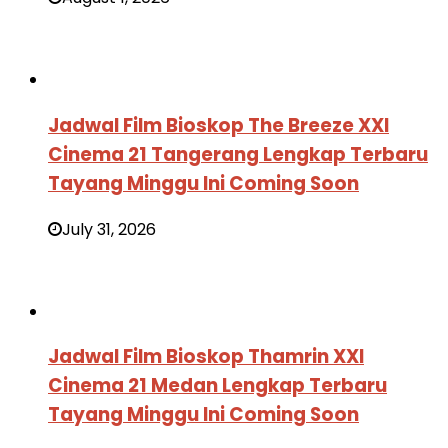
Jadwal Film Bioskop The Breeze XXI
Cinema 21 Tangerang Lengkap Terbaru
Tayang Minggu Ini Coming Soon
July 31, 2026
Jadwal Film Bioskop Thamrin XXI
Cinema 21 Medan Lengkap Terbaru
Tayang Minggu Ini Coming Soon