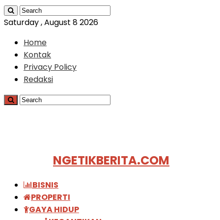
Saturday , August 8 2026
Home
Kontak
Privacy Policy
Redaksi
NGETIKBERITA.COM
BISNIS
PROPERTI
GAYA HIDUP