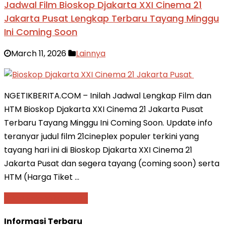
Jadwal Film Bioskop Djakarta XXI Cinema 21
Jakarta Pusat Lengkap Terbaru Tayang Minggu
Ini Coming Soon
March 11, 2026
Lainnya
NGETIKBERITA.COM – Inilah Jadwal Lengkap Film dan
HTM Bioskop Djakarta XXI Cinema 21 Jakarta Pusat
Terbaru Tayang Minggu Ini Coming Soon. Update info
teranyar judul film 21cineplex populer terkini yang
tayang hari ini di Bioskop Djakarta XXI Cinema 21
Jakarta Pusat dan segera tayang (coming soon) serta
HTM (Harga Tiket …
Baca Selengkapnya »
Informasi Terbaru