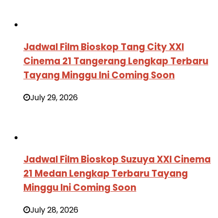
Jadwal Film Bioskop Tang City XXI
Cinema 21 Tangerang Lengkap Terbaru
Tayang Minggu Ini Coming Soon
July 29, 2026
Jadwal Film Bioskop Suzuya XXI Cinema
21 Medan Lengkap Terbaru Tayang
Minggu Ini Coming Soon
July 28, 2026