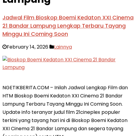
Jadwal Film Bioskop Boemi Kedaton XXI Cinema
21 Bandar Lampung Lengkap Terbaru Tayang
Minggu Ini Coming Soon
February 14, 2026
Lainnya
NGETIKBERITA.COM – Inilah Jadwal Lengkap Film dan
HTM Bioskop Boemi Kedaton XXI Cinema 21 Bandar
Lampung Terbaru Tayang Minggu Ini Coming Soon.
Update info teranyar judul film 21cineplex populer
terkini yang tayang hari ini di Bioskop Boemi Kedaton
XXI Cinema 21 Bandar Lampung dan segera tayang