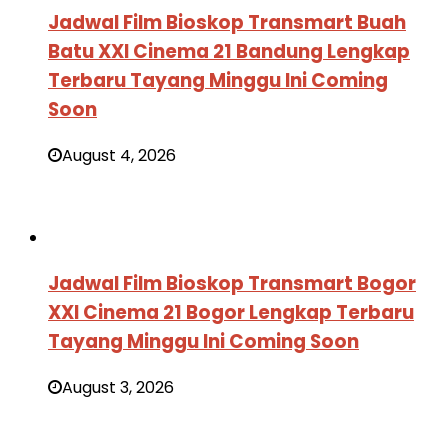
Jadwal Film Bioskop Transmart Buah
Batu XXI Cinema 21 Bandung Lengkap
Terbaru Tayang Minggu Ini Coming
Soon
August 4, 2026
Jadwal Film Bioskop Transmart Bogor
XXI Cinema 21 Bogor Lengkap Terbaru
Tayang Minggu Ini Coming Soon
August 3, 2026