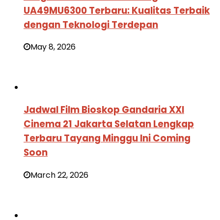
UA49MU6300 Terbaru: Kualitas Terbaik
dengan Teknologi Terdepan
May 8, 2026
Jadwal Film Bioskop Gandaria XXI
Cinema 21 Jakarta Selatan Lengkap
Terbaru Tayang Minggu Ini Coming
Soon
March 22, 2026