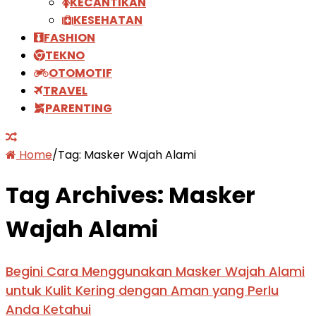
KECANTIKAN
KESEHATAN
FASHION
TEKNO
OTOMOTIF
TRAVEL
PARENTING
Home
/
Tag:
Masker Wajah Alami
Tag Archives:
Masker
Wajah Alami
Begini Cara Menggunakan Masker Wajah Alami
untuk Kulit Kering dengan Aman yang Perlu
Anda Ketahui