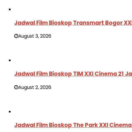
Jadwal Film Bioskop Transmart Bogor XX
August 3, 2026
Jadwal Film Bioskop TIM XXI Cinema 21 
August 2, 2026
Jadwal Film Bioskop The Park XXI Cinem