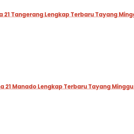
ma 21 Tangerang Lengkap Terbaru Tayang Ming
ma 21 Manado Lengkap Terbaru Tayang Minggu