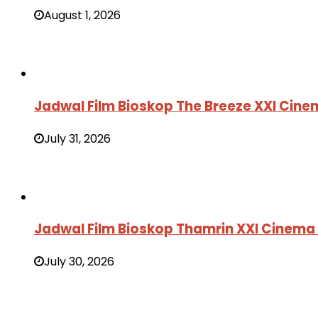
August 1, 2026
Jadwal Film Bioskop The Breeze XXI Cin
July 31, 2026
Jadwal Film Bioskop Thamrin XXI Cinema
July 30, 2026