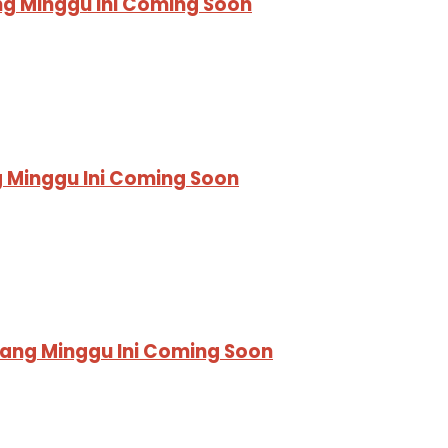
ng Minggu Ini Coming Soon
 Minggu Ini Coming Soon
yang Minggu Ini Coming Soon