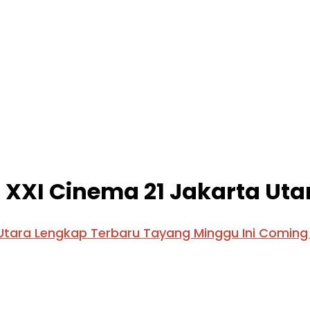
 XXI Cinema 21 Jakarta Uta
 Utara Lengkap Terbaru Tayang Minggu Ini Coming