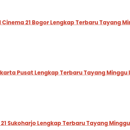
I Cinema 21 Bogor Lengkap Terbaru Tayang Mi
Jakarta Pusat Lengkap Terbaru Tayang Minggu 
a 21 Sukoharjo Lengkap Terbaru Tayang Minggu