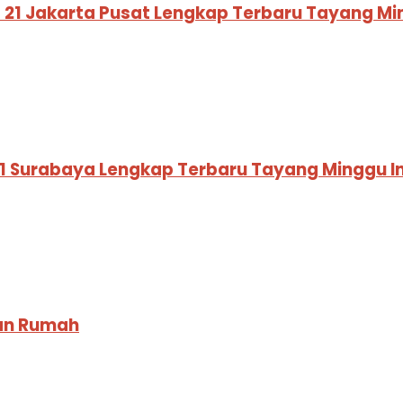
a 21 Jakarta Pusat Lengkap Terbaru Tayang Mi
21 Surabaya Lengkap Terbaru Tayang Minggu I
han Rumah