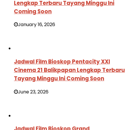
Lengkap Terbaru Tayang Minggu Ini
Coming Soon
January 16, 2026
Jadwal Film Bioskop Pentacity XXI
Cinema 21 Balikpapan Lengkap Terbaru
Tayang Minggu Ini Coming Soon
June 23, 2026
Jadwal Film Bioskop Grand