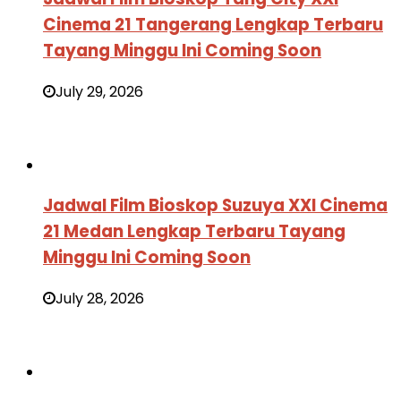
Cinema 21 Tangerang Lengkap Terbaru
Tayang Minggu Ini Coming Soon
July 29, 2026
Jadwal Film Bioskop Suzuya XXI Cinema
21 Medan Lengkap Terbaru Tayang
Minggu Ini Coming Soon
July 28, 2026