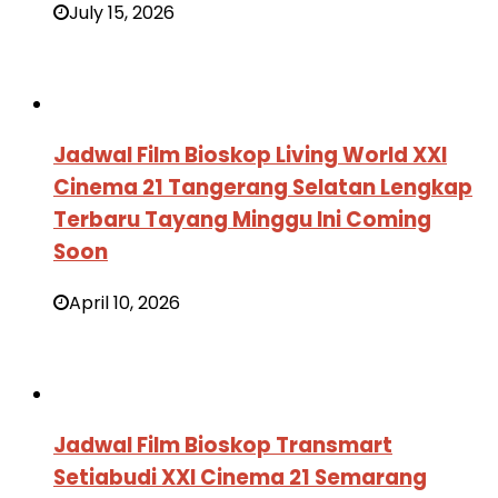
July 15, 2026
Jadwal Film Bioskop Living World XXI
Cinema 21 Tangerang Selatan Lengkap
Terbaru Tayang Minggu Ini Coming
Soon
April 10, 2026
Jadwal Film Bioskop Transmart
Setiabudi XXI Cinema 21 Semarang