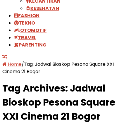
KECANTIKAN
KESEHATAN
FASHION
TEKNO
OTOMOTIF
TRAVEL
PARENTING
Home
/
Tag:
Jadwal Bioskop Pesona Square XXI
Cinema 21 Bogor
Tag Archives:
Jadwal
Bioskop Pesona Square
XXI Cinema 21 Bogor